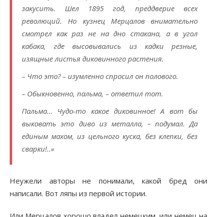
закусить. Шел 1895 год, преддверие всех
революций. Но кузнец Мерцалов внимательно
смотрел как раз не на дно стакана, а в угол
кабака, где высовывались из кадки резные,
изящные листья диковинного растения.
– Что это? – изумленно спросил он полового.
– Обыкновенно, пальма, – ответил тот.
Пальма… Чудо-то какое диковинное! А вот бы
выковать это диво из металла, ‑ подумал. Да
единым махом, из цельного куска, без клепки, без
сварки!..»
Неужели авторы не понимали, какой бред они
написали. Вот ляпы из первой истории.
Или Мерцалов хорошо владел немецким, или немец на