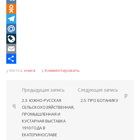
VK
Odnoklassniki
Telegram
Mail.Ru
LiveJournal
Email
Отправить
Метка:
книга
Комментировать
Навигация
Предыдущая запись
Следующая запись
по
2.3. ЮЖНО-РУССКАЯ
2.5. ПРО БОТАНИКУ
записям
СЕЛЬСКОХОЗЯЙСТВЕННАЯ,
ПРОМЫШЛЕННАЯ И
КУСТАРНАЯ ВЫСТАВКА
1910 ГОДА В
ЕКАТЕРИНОСЛАВЕ