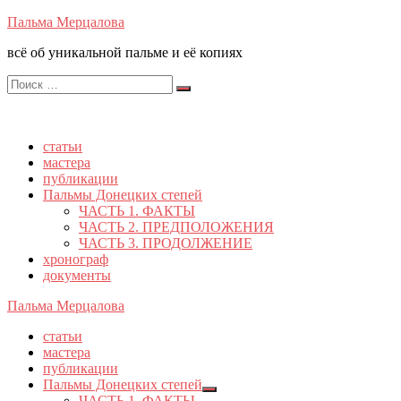
Перейти
Пальма Мерцалова
к
всё об уникальной пальме и её копиях
содержимому
Поиск
Поиск
по:
статьи
мастера
публикации
Пальмы Донецких степей
ЧАСТЬ 1. ФАКТЫ
ЧАСТЬ 2. ПРЕДПОЛОЖЕНИЯ
ЧАСТЬ 3. ПРОДОЛЖЕНИЕ
хронограф
документы
Пальма Мерцалова
статьи
мастера
публикации
Пальмы Донецких степей
Показывать
ЧАСТЬ 1. ФАКТЫ