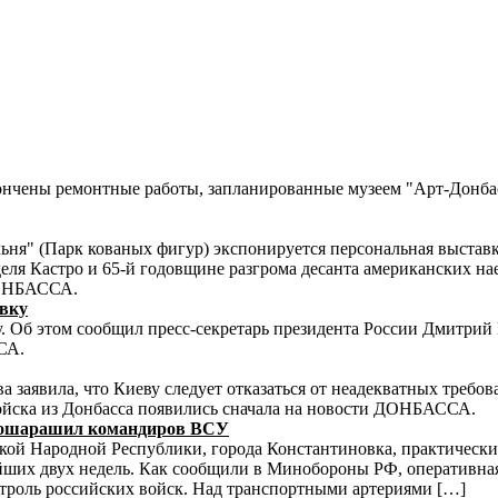
кончены ремонтные работы, запланированные музеем "Арт-Донб
альня" (Парк кованых фигур) экспонируется персональная выстав
еля Кастро и 65-й годовщине разгрома десанта американских 
ДОНБАССА.
овку
. Об этом сообщил пресс-секретарь президента России Дмитрий
СА.
заявила, что Киеву следует отказаться от неадекватных треб
ойска из Донбасса появились сначала на новости ДОНБАССА.
Ф ошарашил командиров ВСУ
кой Народной Республики, города Константиновка, практически
ших двух недель. Как сообщили в Минобороны РФ, оперативная 
нтроль российских войск. Над транспортными артериями […]