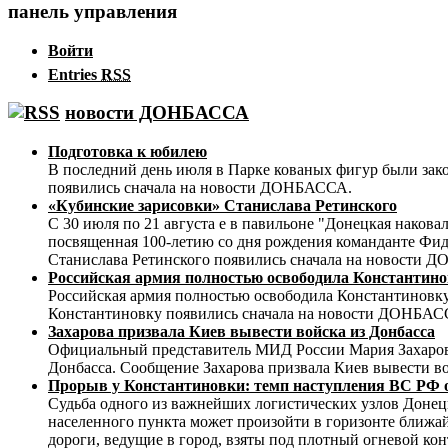
панель управления
Войти
Entries
RSS
новости ДОНБАССА
Подготовка к юбилею
В последний день июля в Парке кованых фигур были за
появились сначала на новости ДОНБАССА.
«Кубинские зарисовки» Станислава Ретинского
С 30 июля по 21 августа е в павильоне "Донецкая наков
посвященная 100-летию со дня рождения команданте Фид
Станислава Ретинского появились сначала на новости 
Российская армия полностью освободила Константин
Российская армия полностью освободила Константиновку
Константиновку появились сначала на новости ДОНБАС
Захарова призвала Киев вывести войска из Донбасса
Официальный представитель МИД России Мария Захарова 
Донбасса. Сообщение Захарова призвала Киев вывести в
Прорыв у Константиновки: темп наступления ВС Р
Судьба одного из важнейших логистических узлов Донец
населенного пункта может произойти в горизонте ближай
дороги, ведущие в город, взяты под плотный огневой ко