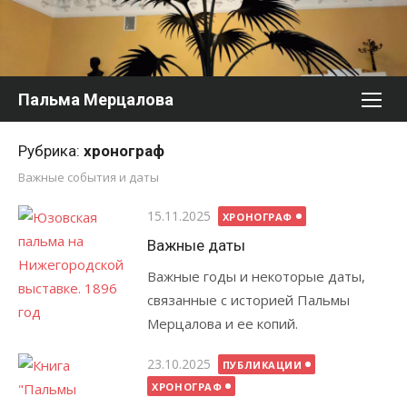
Перейти
к
содержимому
Пальма Мерцалова
Рубрика:
хронограф
Важные события и даты
Опубликовано
15.11.2025
ХРОНОГРАФ
Важные даты
Важные годы и некоторые даты,
связанные с историей Пальмы
Мерцалова и ее копий.
Опубликовано
23.10.2025
ПУБЛИКАЦИИ
ХРОНОГРАФ