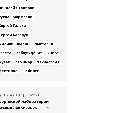
Николай Столяров
Руслан Мармазов
Сергей Галоха
Сергей Каспрук
Филипп Шкарин
выставка
газета
заблуждения
книга
музей
семинар
технология
фестиваль
юбилей
c) 2025-2026 | Проект
ворческой лаборатории
вгения Лавриненко
| 077BE