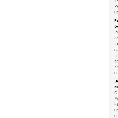
«
Р
н
Р
о
Р
о
э
п
П
а
К
н
З
в
О
Р
ч
н
в