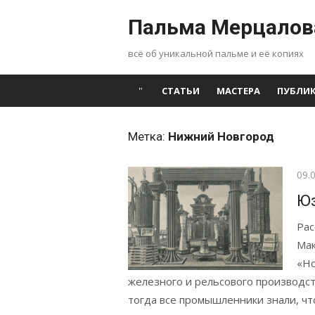
Перейти
Пальма Мерцалов
к
содержимому
всё об уникальной пальме и её копиях
СТАТЬИ
МАСТЕРА
ПУБЛИ
Метка:
Нижний Новгород
Опу
09.
Юз
Рас
Мак
«Но
железного и рельсового производств
тогда все промышленники знали, ч