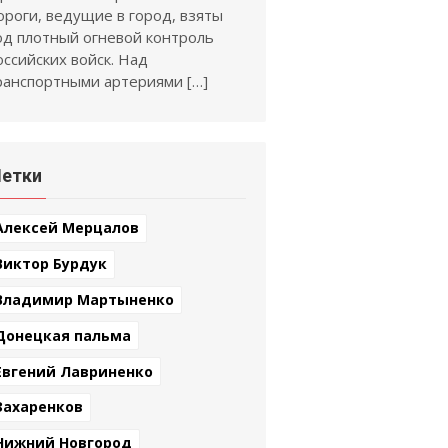
ороги, ведущие в город, взяты
од плотный огневой контроль
оссийских войск. Над
ранспортными артериями […]
етки
Алексей Мерцалов
Виктор Бурдук
Владимир Мартыненко
Донецкая пальма
Евгений Лавриненко
Захаренков
Нижний Новгород