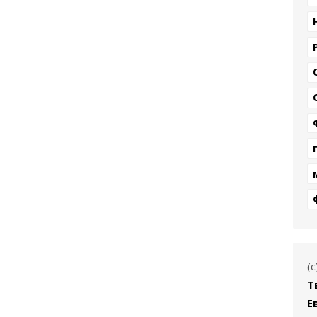
(
Т
Е