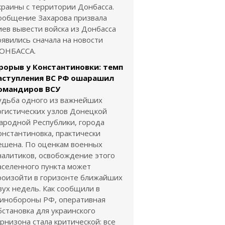
краины с территории Донбасса.
ообщение Захарова призвала
иев вывести войска из Донбасса
оявились сначала на новости
ОНБАССА.
рорыв у Константиновки: темп
аступления ВС РФ ошарашил
омандиров ВСУ
удьба одного из важнейших
огистических узлов Донецкой
ародной Республики, города
онстантиновка, практически
ешена. По оценкам военных
налитиков, освобождение этого
аселенного пункта может
роизойти в горизонте ближайших
вух недель. Как сообщили в
инобороны РФ, оперативная
бстановка для украинского
арнизона стала критической: все