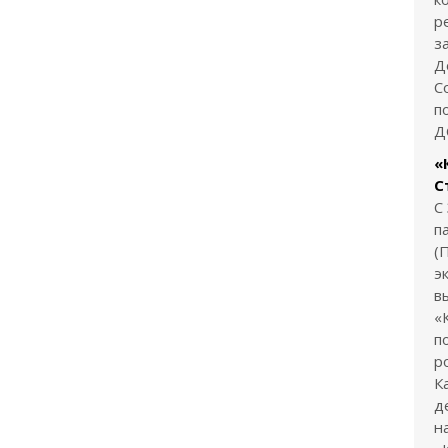
р
з
Д
С
п
Д
«
С
С
п
(
э
в
«
п
р
К
д
н