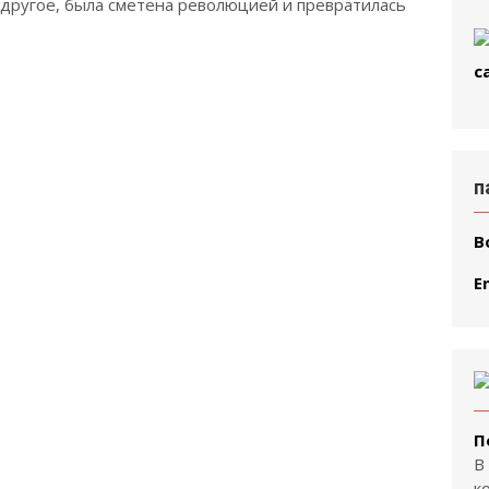
е другое, была сметена революцией и превратилась
п
В
E
П
В
к