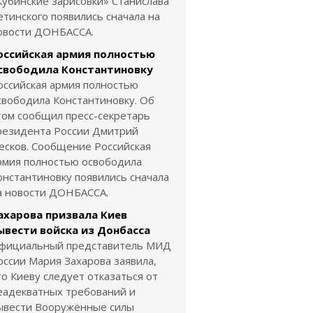
Кубинские зарисовки» Станислава
етинского появились сначала на
овости ДОНБАССА.
оссийская армия полностью
свободила Константиновку
оссийская армия полностью
свободила Константиновку. Об
том сообщил пресс-секретарь
резидента России Дмитрий
есков. Сообщение Российская
рмия полностью освободила
онстантиновку появились сначала
а новости ДОНБАССА.
ахарова призвала Киев
ывести войска из Донбасса
фициальный представитель МИД
оссии Мария Захарова заявила,
то Киеву следует отказаться от
еадекватных требований и
ывести Вооружённые силы