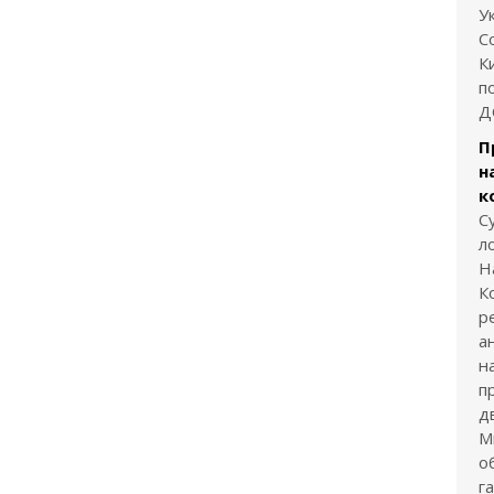
У
С
К
п
Д
П
н
к
С
л
Н
К
р
а
н
п
д
М
о
г