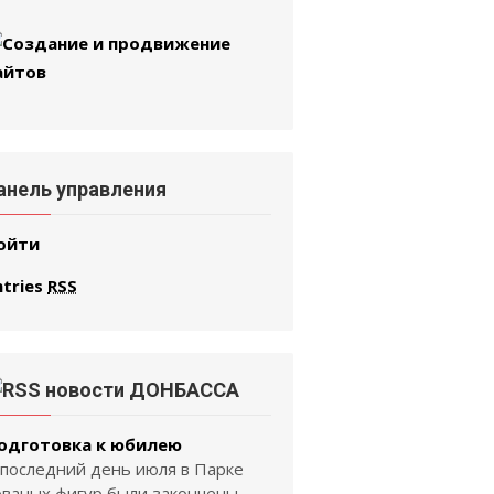
анель управления
ойти
ntries
RSS
новости ДОНБАССА
одготовка к юбилею
 последний день июля в Парке
ованых фигур были закончены