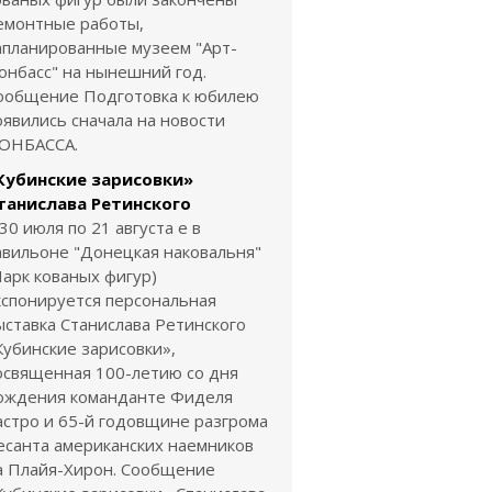
емонтные работы,
апланированные музеем "Арт-
онбасс" на нынешний год.
ообщение Подготовка к юбилею
оявились сначала на новости
ОНБАССА.
Кубинские зарисовки»
танислава Ретинского
 30 июля по 21 августа е в
авильоне "Донецкая наковальня"
Парк кованых фигур)
кспонируется персональная
ыставка Станислава Ретинского
Кубинские зарисовки»,
освященная 100-летию со дня
ождения команданте Фиделя
астро и 65-й годовщине разгрома
есанта американских наемников
а Плайя-Хирон. Сообщение