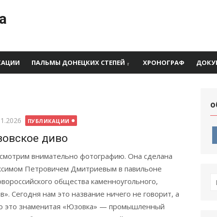
а
КАЦИИ
ПАЛЬМЫ ДОНЕЦКИХ СТЕПЕЙ
ХРОНОГРАФ
ДОКУ
о
бликовано
01.2026
ПУБЛИКАЦИИ
овское диво
смотрим внимательно фотографию. Она сделана
симом Петровичем Дмитриевым в павильоне
П
вороссийского общества каменноугольного,
по
». Сегодня нам это название ничего не говорит, а
то это знаменитая «Юзовка» — промышленный