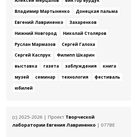
Алексей Мерцалов
Виктор Бурдук
Владимир Мартыненко
Донецкая пальма
Евгений Лавриненко
Захаренков
Нижний Новгород
Николай Столяров
Руслан Мармазов
Сергей Галоха
Сергей Каспрук
Филипп Шкарин
выставка
газета
заблуждения
книга
музей
семинар
технология
фестиваль
юбилей
(c) 2025-2026 | Проект
Творческой
лаборатории Евгения Лавриненко
| 077BE