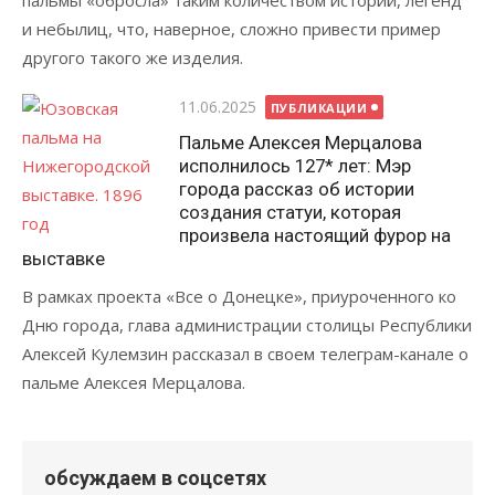
пальмы «обросла» таким количеством историй, легенд
и небылиц, что, наверное, сложно привести пример
другого такого же изделия.
Опубликовано
11.06.2025
ПУБЛИКАЦИИ
Пальме Алексея Мерцалова
исполнилось 127* лет: Мэр
города рассказ об истории
создания статуи, которая
произвела настоящий фурор на
выставке
В рамках проекта «Все о Донецке», приуроченного ко
Дню города, глава администрации столицы Республики
Алексей Кулемзин рассказал в своем телеграм-канале о
пальме Алексея Мерцалова.
обсуждаем в соцсетях