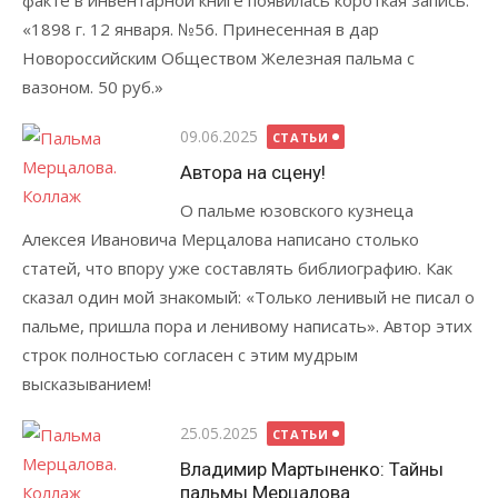
факте в инвентарной книге появилась короткая запись:
«1898 г. 12 января. №56. Принесенная в дар
Новороссийским Обществом Железная пальма с
вазоном. 50 руб.»
Опубликовано
09.06.2025
СТАТЬИ
Автора на сцену!
О пальме юзовского кузнеца
Алексея Ивановича Мерцалова написано столько
статей, что впору уже составлять библиографию. Как
сказал один мой знакомый: «Только ленивый не писал о
пальме, пришла пора и ленивому написать». Автор этих
строк полностью согласен с этим мудрым
высказыванием!
Опубликовано
25.05.2025
СТАТЬИ
Владимир Мартыненко: Тайны
пальмы Мерцалова