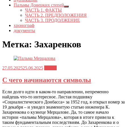
Пальмы Донецких степей
Показывать
ЧАСТЬ 1. ФАКТЫ
подменю
ЧАСТЬ 2. ПРЕДПОЛОЖЕНИЯ
ЧАСТЬ 3. ПРОДОЛЖЕНИЕ
хронограф
документы
Метка:
Захаренков
Опубликовано
27.05.2025
25.06.2025
статьи
С чего начинаются символы
Если долго идти в каком-то направлении, непременно
найдешь что-то интересное. Листая подшивку
«Социалистического Донбасса» за 1952 год, я открыл номер за
19 декабря – и увидел знаменитую статью инженера К.
Захаренкова о кузнеце Мерцалове. Да, то самое начало
истории «пальмы Мерцалова», которая в итоге привела к
таким фундаментальным последствиям. До Захаренкова и о