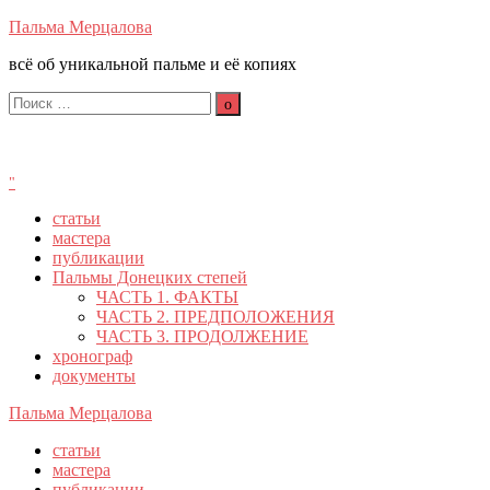
Перейти
Пальма Мерцалова
к
всё об уникальной пальме и её копиях
содержимому
Поиск
по:
Поиск
статьи
мастера
публикации
Пальмы Донецких степей
ЧАСТЬ 1. ФАКТЫ
ЧАСТЬ 2. ПРЕДПОЛОЖЕНИЯ
ЧАСТЬ 3. ПРОДОЛЖЕНИЕ
хронограф
документы
Пальма Мерцалова
статьи
мастера
публикации