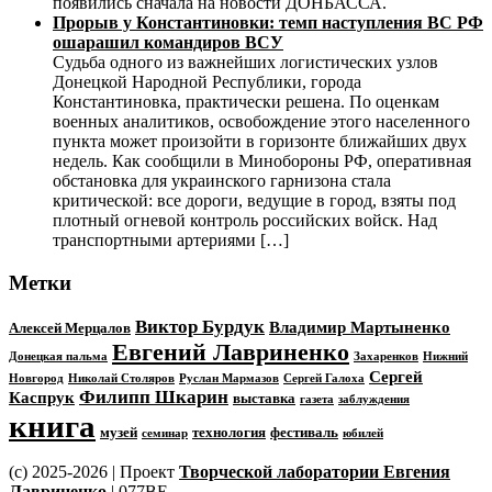
появились сначала на новости ДОНБАССА.
Прорыв у Константиновки: темп наступления ВС РФ
ошарашил командиров ВСУ
Судьба одного из важнейших логистических узлов
Донецкой Народной Республики, города
Константиновка, практически решена. По оценкам
военных аналитиков, освобождение этого населенного
пункта может произойти в горизонте ближайших двух
недель. Как сообщили в Минобороны РФ, оперативная
обстановка для украинского гарнизона стала
критической: все дороги, ведущие в город, взяты под
плотный огневой контроль российских войск. Над
транспортными артериями […]
Метки
Виктор Бурдук
Владимир Мартыненко
Алексей Мерцалов
Евгений Лавриненко
Донецкая пальма
Захаренков
Нижний
Сергей
Новгород
Николай Столяров
Руслан Мармазов
Сергей Галоха
Филипп Шкарин
Каспрук
выставка
газета
заблуждения
книга
музей
технология
фестиваль
семинар
юбилей
(c) 2025-2026 | Проект
Творческой лаборатории Евгения
Лавриненко
| 077BE