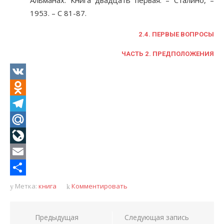
Альманах. Книга двадцать первая. – Сталино, –
1953. – С 81-87.
2.4. ПЕРВЫЕ ВОПРОСЫ
ЧАСТЬ 2. ПРЕДПОЛОЖЕНИЯ
VK
Odnoklassniki
Telegram
Mail.Ru
LiveJournal
Email
Отправить
Метка:
книга
Комментировать
Навигация
Предыдущая
Следующая запись