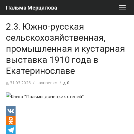
Перейти
Пальма Мерцалова
к
содержимому
2.3. Южно-русская
сельскохозяйственная,
промышленная и кустарная
выставка 1910 года в
Екатеринославе
Опубликовано
Автор
31.03.2026
lavrinenko
0
VK
Odnoklassniki