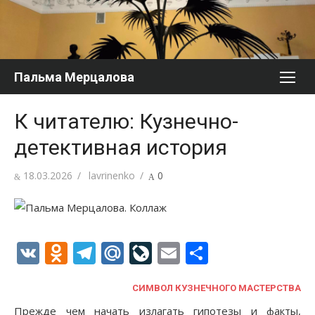
Перейти
к
содержимому
Пальма Мерцалова
К читателю: Кузнечно-
детективная история
Опубликовано
Автор
18.03.2026
lavrinenko
0
VK
Odnoklassniki
Telegram
Mail.Ru
LiveJournal
Email
Отправи
СИМВОЛ КУЗНЕЧНОГО МАСТЕРСТВА
Прежде чем начать излагать гипотезы и факты,