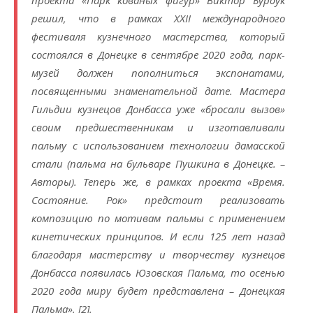
проекта «Парк кованых фигур» Виктор Бурдук
решил, что в рамках XXII международного
фестиваля кузнечного мастерства, который
состоялся в Донецке в сентябре 2020 года, парк-
музей должен пополниться экспонатами,
посвященными знаменательной дате. Мастера
Гильдии кузнецов Донбасса уже «бросали вызов»
своим предшественникам и изготавливали
пальму с использованием технологии дамасской
стали (пальма на бульваре Пушкина в Донецке. –
А
вторы
). Теперь же, в рамках проекта «Время.
Состояние. Рок» предстоит реализовать
композицию по мотивам пальмы с применением
кинетических принципов. И если 125 лет назад
благодаря мастерству и творчеству кузнецов
Донбасса появилась Юзовская Пальма, то осенью
2020 года миру будет представлена – Донецкая
Пальма». [2].