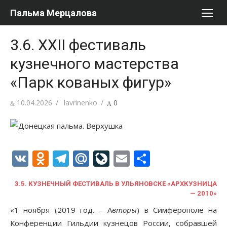
Перейти
Пальма Мерцалова
к
содержимому
3.6. XXII фестиваль
кузнечного мастерства
«Парк кованых фигур»
Опубликовано
Автор
10.04.2026
lavrinenko
0
VK
Odnoklassniki
Telegram
Mail.Ru
LiveJournal
Email
Отправи
3.5. КУЗНЕЧНЫЙ ФЕСТИВАЛЬ В УЛЬЯНОВСКЕ «АРХКУЗНИЦА
— 2010»
«1 ноября (2019 год. – А
вторы
) в Симферополе на
Конференции Гильдии кузнецов России, собравшей