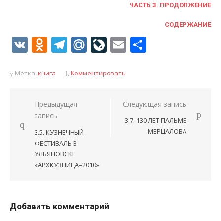
ЧАСТЬ 3. ПРОДОЛЖЕНИЕ
СОДЕРЖАНИЕ
VK
Odnoklassniki
Telegram
Mail.Ru
LiveJournal
Email
Отправи
Метка:
книга
Комментировать
Навигация
Предыдущая
Следующая запись
запись
по
3.7. 130 ЛЕТ ПАЛЬМЕ
записям
МЕРЦАЛОВА
3.5. КУЗНЕЧНЫЙ
ФЕСТИВАЛЬ В
УЛЬЯНОВСКЕ
«АРХКУЗНИЦА–2010»
Добавить комментарий