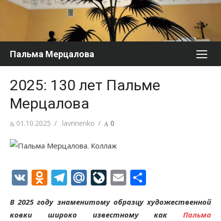
Перейти
к
содержимому
Пальма Мерцалова
2025: 130 лет Пальме
Мерцалова
Опубликовано
Автор
01.10.2025
lavrinenko
0
VK
Odnoklassniki
Telegram
Mail.Ru
LiveJournal
Email
Отправи
В 2025 году знаменитому образцу художественной
ковки широко известному как
Пальма