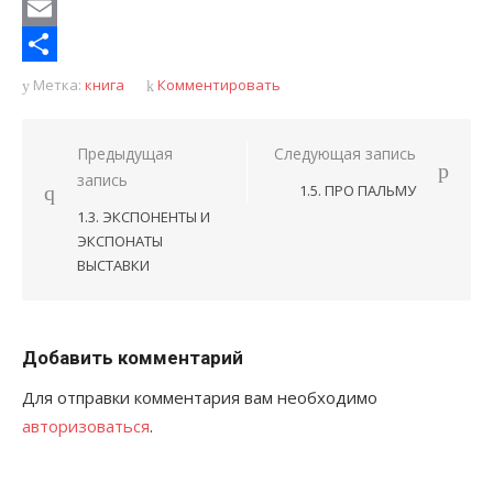
LiveJournal
Email
Отправить
Метка:
книга
Комментировать
Навигация
Предыдущая
Следующая запись
запись
по
1.5. ПРО ПАЛЬМУ
записям
1.3. ЭКСПОНЕНТЫ И
ЭКСПОНАТЫ
ВЫСТАВКИ
Добавить комментарий
Для отправки комментария вам необходимо
авторизоваться
.