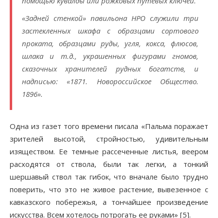
помощью кувалды или рожковых путевых ключей.
«Задней стенкой» павильона НРО служили три
застекленных шкафа с образцами сортового
проката, образцами руды, угля, кокса, флюсов,
шлака и т.д., украшенных фигурами гномов,
сказочных хранителей рудных богатств, и
надписью: «1871. Новороссийское Общество.
1896».
Одна из газет того времени писала «Пальма поражает
зрителей высотой, стройностью, удивительным
изяществом. Ее темные рассеченные листья, веером
расходятся от ствола, были так легки, а тонкий
шершавый ствол так гибок, что вначале было трудно
поверить, что это не живое растение, вывезенное с
кавказского побережья, а тончайшее произведение
искусства. Всем хотелось потрогать ее руками» [5].