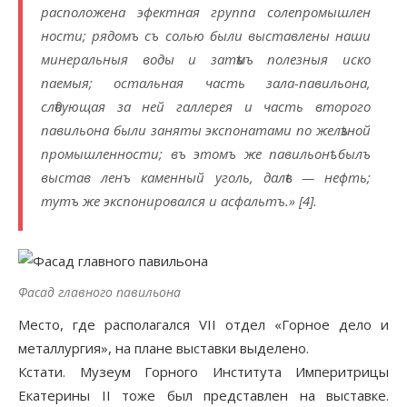
расположена эфектная группа солепромышлен
ности; рядомъ съ солью были выставлены наши
минеральныя воды и затѣмъ полезныя иско
паемыя; остальная часть зала-павильона,
слѣдующая за ней галлерея и часть второго
павильона были заняты экспонатами по желѣзной
промышленности; въ этомъ же павильонѣ былъ
выстав ленъ каменный уголь, далѣе — нефть;
тутъ же экспонировался и асфальтъ.» [4].
Фасад главного павильона
Место, где располагался VII отдел «Горное дело и
металлургия», на плане выставки выделено.
Кстати. Музеум Горного Института Империтрицы
Екатерины II тоже был представлен на выставке.