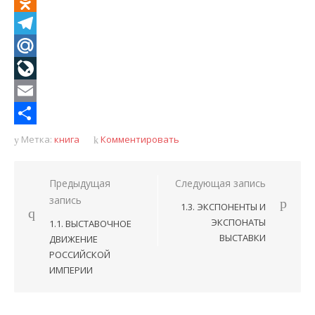
VK
Odnoklassniki
Telegram
Mail.Ru
LiveJournal
Email
Отправить
Метка:
книга
Комментировать
Навигация
Предыдущая
Следующая запись
запись
по
1.3. ЭКСПОНЕНТЫ И
записям
ЭКСПОНАТЫ
1.1. ВЫСТАВОЧНОЕ
ВЫСТАВКИ
ДВИЖЕНИЕ
РОССИЙСКОЙ
ИМПЕРИИ