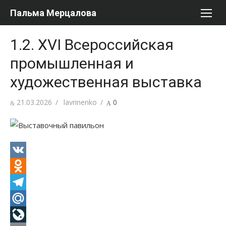
Перейти
Пальма Мерцалова
к
содержимому
1.2. XVI Всероссийская
промышленная и
художественная выставка
Опубликовано
Автор
21.03.2026
lavrinenko
0
VK
Odnoklassniki
Telegram
Mail.Ru