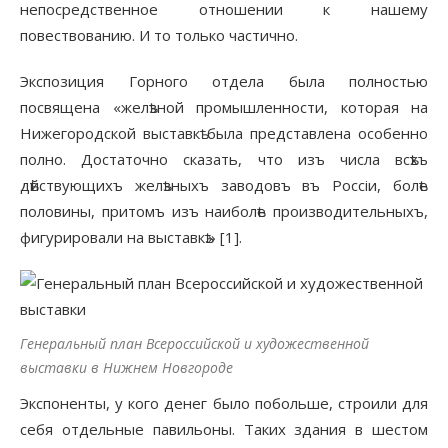
непосредственное отношении к нашему
повествованию. И то только частично.
Экспозиция Горного отдела была полностью
посвящена «желѣзной промышленности, которая на
Нижегородской выставкѣ была представлена особенно
полно. Достаточно сказать, что изъ числа всѣхъ
дѣйствующихъ желѣзныхъ заводовъ въ Россіи, болѣе
половины, притомъ изъ наиболѣе производительныхъ,
фигурировали на выставкѣ.» [1].
Генеральный план Всероссийской и художественной
выставки в Нижнем Новгороде
Экспоненты, у кого денег было побольше, строили для
себя отдельные павильоны. Таких здания в шестом