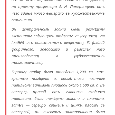
по проекту профессора А. Н. Померанцева, отъ
чего зданіе много выиграло въ художественномъ
отношеніи.
Въ центральномъ зданіи были размѣщены
экспонаты слѣдующихъ отдѣловъ: VII (горнаго), VIII
(издѣлій изъ волокнистыхъ веществъ), IX (издѣлій
фабричнаго, заводскаго и ремеслен наго
производства), X (художественно-
промышленнаго).
Горному отдѣлу было отведено 1,200 кв. саж.
крытаго помѣщенія и, кромѣ того, частные
павильоны занимали площадь около 1,500 кв. с. Въ
галлереѣ, правой отъ главнаго входнаго
павильона, были помѣщены золото и платина,
затѣмъ — серебро, свинецъ и цинкъ, рядомъ съ
галлереей, въ высокомъ залѣ-павильона была