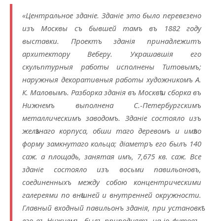
«Центральное зданіе. Зданіе это было перевезено
изъ Москвы съ бывшей тамъ въ 1882 году
выставки. Проектъ зданія принадлежитъ
архитектору Веберу. Украшавшія его
скульптурныя работы исполнены Титовымъ;
наружныя декоративныя работы художникомъ А.
К. Маловымъ. Разборка зданія въ Москвѣ и сборка въ
Нижнемъ выполнена С.-Петербургскимъ
металлическимъ заводомъ. Зданіе состояло изъ
желѣзнаго корпуса, обши таго деревомъ и имѣло
форму замкнутаго кольца; діаметръ его былъ 140
саж. а площадь, занятая имъ, 7,675 кв. саж. Все
зданіе состояло изъ восьми павильоновъ,
соединенныхъ между собою концентрическими
галереями по внѣшней и внутренней окружности.
Главный входный павильонъ зданія, при установкѣ
его въ Нижнемъ, былъ приподнятъ на іо футовъ,